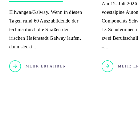
Am 15. Juli 2026
Ellwangen/Galway. Wenn in diesen
voestalpine Auto
Tagen rund 60 Auszubildende der
Components Sch
techma durch die Straßen der
13 Schülerinnen 
irischen Hafenstadt Galway laufen,
zwei Berufsschull
dann steckt...
–...
MEHR ERFAHREN
MEHR E