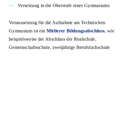
Versetzung in die Oberstufe eines Gymnasiums
Voraussetzung für die Aufnahme am Technischen
Gymnasium ist ein
Mittlerer Bildungsabschluss
, wie
beispielsweise der Abschluss der Realschule,
Gemeinschaftsschule, zweijährige Berufsfachschule
(2BFS), oder Werkrealschule. Der Durchschnitt der
Fächer Deutsch, Englisch (oder andere erste
Pflichtfremdsprache) und Mathematik muss mindestens
3,0 sein. Dabei darf kein Fach mit einer schlechteren Note
als eine 4 abgeschlossen sein. Ebenfalls zur Aufnahme
berechtigt die Versetzung in die
Oberstufe eines
Gymnasiums
.